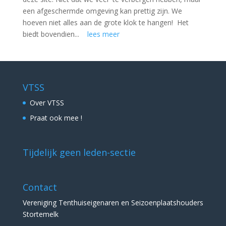
een afgeschermde omgeving kan prettig zijn. We
hoeven niet alles aan de grote klok te hangen! Het
biedt bovendien...
lees meer
VTSS
Over VTSS
Praat ook mee !
Tijdelijk geen leden-sectie
Contact
Vereniging Tenthuiseigenaren en Seizoenplaatshouders
Stortemelk